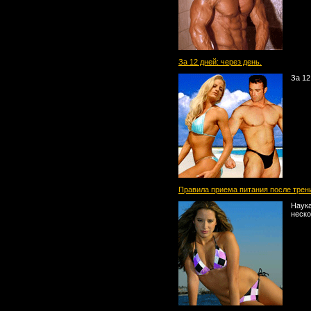
За 12 дней: через день.
За 12
Правила приема питания после трен
Наука
неско