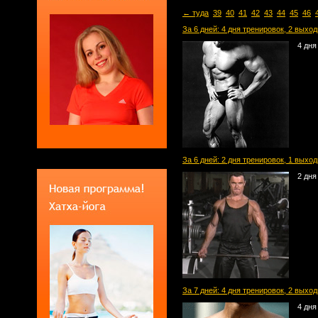
← туда
39
40
41
42
43
44
45
46
За 6 дней: 4 дня тренировок, 2 выхо
4 дня
За 6 дней: 2 дня тренировок, 1 выход
2 дня
За 7 дней: 4 дня тренировок, 2 выхо
4 дня