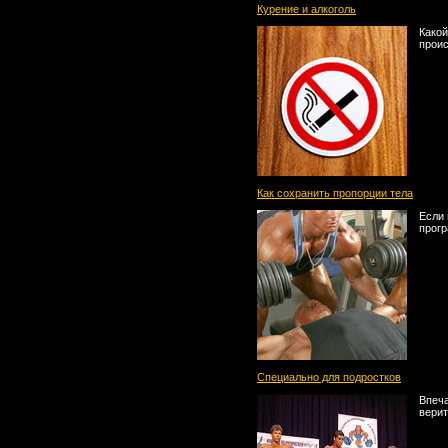
Курение и алкоголь
Какой
проис
Как сохранить пропорции тела
Если 
прогр
Специально для подростков
Впеча
верит