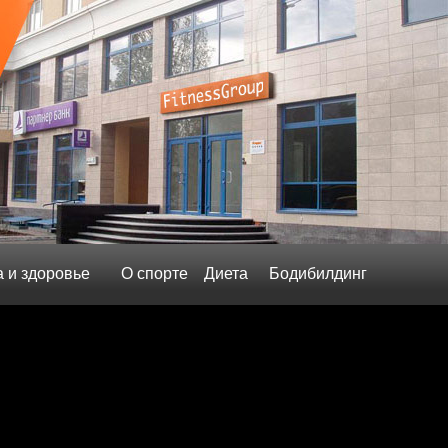
а и здоровье
О спорте
Диета
Бодибилдинг