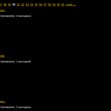
47
48
49
50
51
52
53
54
55
56
57
58
59
60
61
сюда →
дных.
 тренировок, 2 выходных.
ной.
 тренировок, 1 выходной.
дных.
 тренировок, 2 выходных.