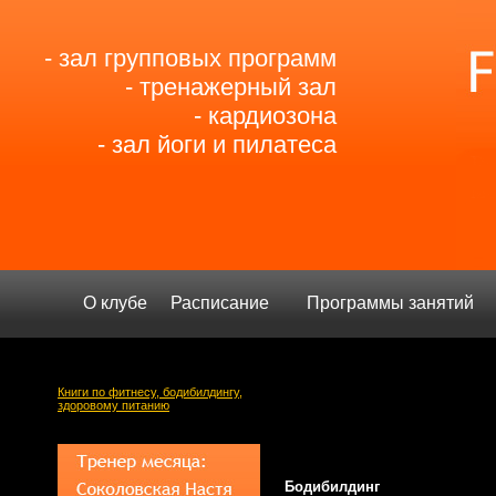
- зал групповых программ
- тренажерный зал
- кардиозона
- зал йоги и пилатеса
О клубе
Расписание
Программы занятий
Книги по фитнесу, бодибилдингу,
здоровому питанию
Бодибилдинг