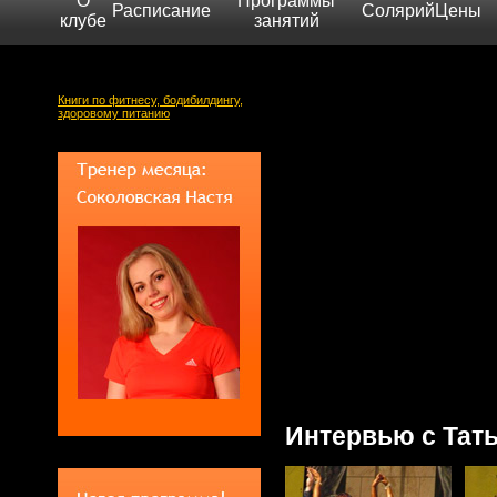
О
Программы
Расписание
Солярий
Цены
клубе
занятий
Книги по фитнесу, бодибилдингу,
здоровому питанию
Интервью с Тат