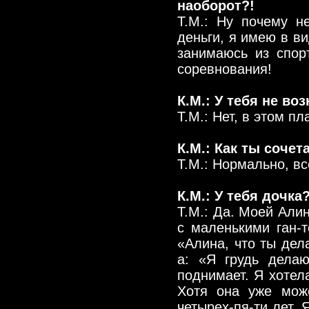
наоборот?!
Т.М.: Ну почему н
деньги, я имею в в
занимаюсь из спор
соревнования!
К.М.: У тебя не в
Т.М.: Нет, в этом п
К.М.: Как ты соче
Т.М.: Нормально, все
К.М.: У тебя дочка
Т.М.: Да. Моей Али
с маленькими ган-
«Алина, что ты дел
а: «Я грудь делаю
поднимает. Я хотела
Хотя она уже мож
четырех-пя-ти лет.