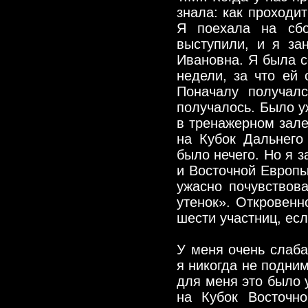
знала: как проходит
Я поехала на сбо
выступили, и я за
Ивановна. Я была с
недели, за что ей 
Поначалу получал
получалось. Было у
в тренажерном зал
на Кубок Дальнего
было нечего. Но я 
и Восточной Европы
ужасно почувствова
утенок». Откровенн
шести участниц, ес
У меня очень слаба
я никогда не подним
для меня это было 
на Кубок Восточн