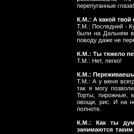
перепуганные глаза
К.М.: А какой тво
Т.М.: Последний - 
были на Дальнем в
поводу даже не пер
К.М.: Ты тяжело п
Т.М.: Нет, легко!
К.М.: Переживаешь
Т.М.: А у меня всег
так я могу позвол
Торты, пирожные, 
овощи, рис. И на н
полноте.
К.М.: Как ты ду
занимаются таким 