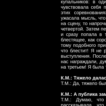
купальников: в од
чувствовала себя 
этих соревновани
ужасала мысль, что
на сцену, то напроч
четвертой. Затем п
и сразу попала в 
блестящее, как сор
тому подобного прив
что блестит! Я не 
выступления. После
нас награждали, дум
на третьем! Я была 
К.М.: Тяжело дала
Т.М.: Да, тяжело б
К.М.: А публика за
Т.М.: Думаю, чт
рассказывала, чт