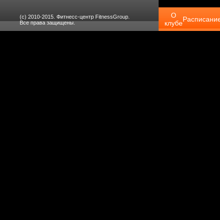
О
(с) 2010-2015. Фитнесс-центр FitnessGroup.
Расписани
клубе
Все права защищены.