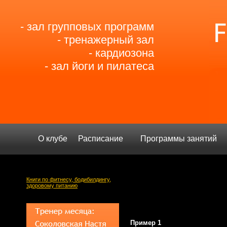
- зал групповых программ
- тренажерный зал
- кардиозона
- зал йоги и пилатеса
О клубе
Расписание
Программы занятий
Книги по фитнесу, бодибилдингу,
здоровому питанию
Пример 1