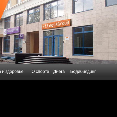
а и здоровье
О спорте
Диета
Бодибилдинг