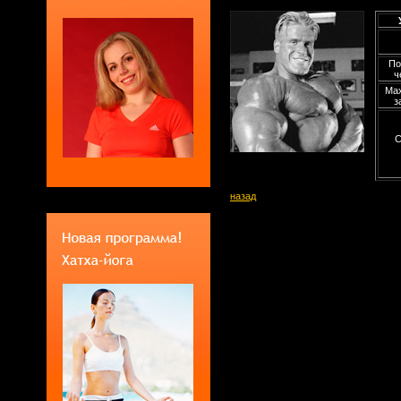
По
ч
Мах
з
С
назад