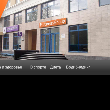
а и здоровье
О спорте
Диета
Бодибилдинг