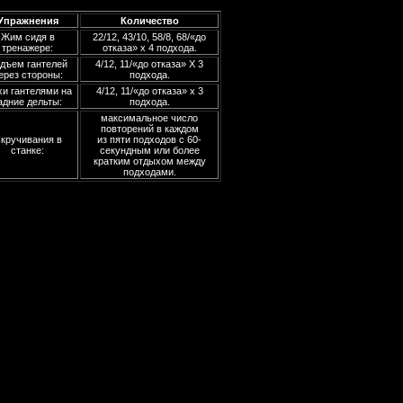
Упражнения
Количество
Жим сидя в
22/12, 43/10, 58/8, 68/«до
тренажере:
отказа» х 4 подхода.
дъем гантелей
4/12, 11/«до отказа» X 3
ерез стороны:
подхода.
и гантелями на
4/12, 11/«до отказа» х 3
адние дельты:
подхода.
максимальное число
повторений в каждом
кручивания в
из пяти подходов с 60-
станке:
секундным или более
кратким отдыхом между
подходами.