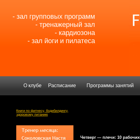
- зал групповых программ
- тренажерный зал
- кардиозона
- зал йоги и пилатеса
О клубе
Расписание
Программы занятий
Книги по фитнесу, бодибилдингу,
здоровому питанию
Четверг — плечи: 10 рабочи