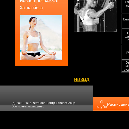
Тя
с
Тяги
П
ши
Шра
У
мы
сид
назад
О
(с) 2010-2015. Фитнесс-центр FitnessGroup.
Расписани
клубе
Все права защищены.