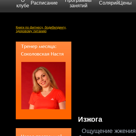
О
Программы
Расписание
Солярий
Цены
клубе
занятий
Книги по фитнесу, бодибилдингу,
здоровому питанию
Изжога
Ощущение жжения в 