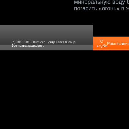
минеральную воду б
погасить «огонь» в 
О
(с) 2010-2015. Фитнесс-центр FitnessGroup.
Расписани
клубе
Все права защищены.