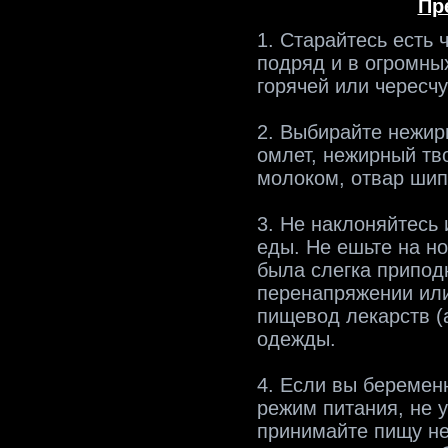
Пр
1. Старайтесь есть 
подряд и в огромны
горячей или чересч
2. Выбирайте нежирн
омлет, нежирный тв
молоком, отвар шип
3. Не наклоняйтесь
еды. Не ешьте на но
была слегка припод
перенапряжении ил
пищевод лекарств (а
одежды.
4. Если вы беремен
режим питания, не 
принимайте пищу н