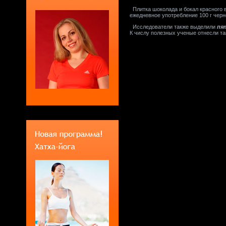
Плитка шоколада и бокал красного в
ежедневное употребление 100 г черн
Исследователи также выделили
пя
К числу полезных ученые отнесли та