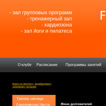
- зал групповых программ
- тренажерный зал
- кардиозона
- зал йоги и пилатеса
О клубе
Расписание
Программы занятий
Книги по фитнесу, бодибилдингу,
здоровому питанию
Меню долгожителей