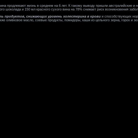
ина продлевают жизнь в среднем на 6 лет. К такому выводу пришли австралийские и 
ого шоколада и 150 мл красного сухого вина на 78% снижает риск возникновения забо
ть продуктов, снижающих уровень холестерина в крови
и способствующих норм
кже оливковое масло, соевые продукты, помидоры, каши из цельного зерна, горох и зе