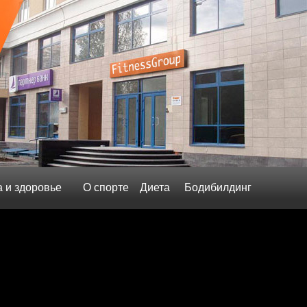
а и здоровье
О спорте
Диета
Бодибилдинг